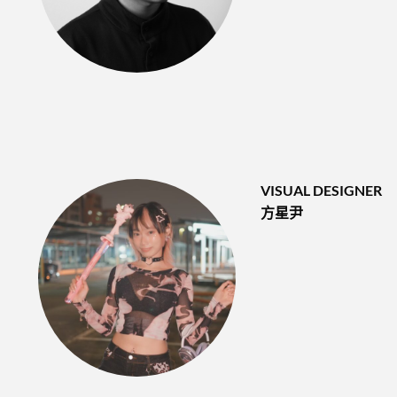
VISUAL DESIGNER
方星尹