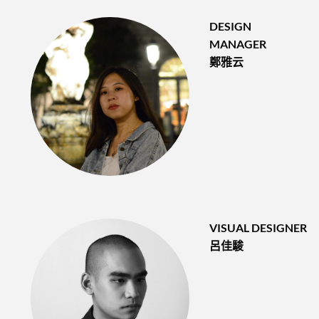
DESIGN
MANAGER
鄭雅云
VISUAL DESIGNER
呂佳駿