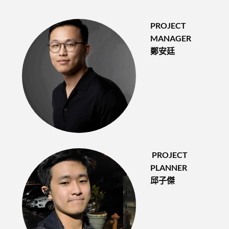
PROJECT
MANAGER
鄭安廷
PROJECT
PLANNER
邱子傑