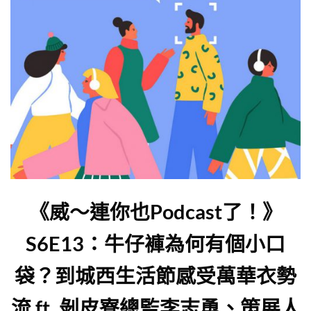
《威～連你也Podcast了！》
S6E13：牛仔褲為何有個小口
袋？到城西生活節感受萬華衣勢
流 ft. 剝皮寮總監李志勇、策展人