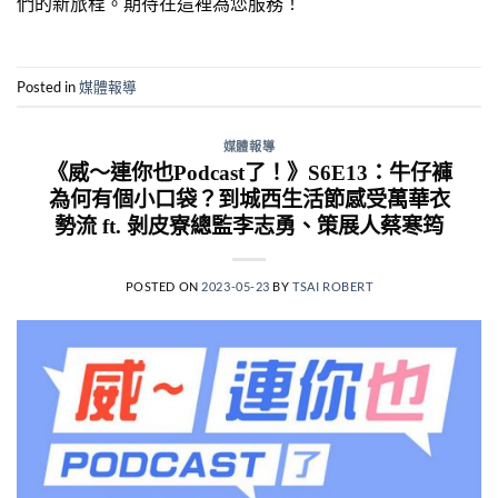
們的新旅程。期待在這裡為您服務！
Posted in
媒體報導
媒體報導
《威～連你也Podcast了！》S6E13：牛仔褲
為何有個小口袋？到城西生活節感受萬華衣
勢流 ft. 剝皮寮總監李志勇、策展人蔡寒筠
POSTED ON
2023-05-23
BY
TSAI ROBERT